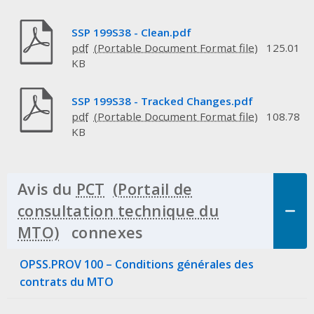
SSP 199S38 - Clean.pdf
pdf
125.01
KB
SSP 199S38 - Tracked Changes.pdf
pdf
108.78
KB
Avis du
PCT
connexes
Click to Expand Accor
OPSS.PROV 100 – Conditions générales des
contrats du MTO