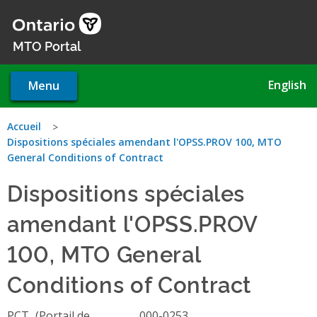
Skip
to
main
MTO Portal
content
English
Menu
You
Accueil
Dispositions spéciales amendant l'OPSS.PROV 100, MTO
are
General Conditions of Contract
here
Dispositions spéciales
amendant l'OPSS.PROV
100, MTO General
Conditions of Contract
PCT
000-0253