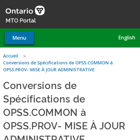
Skip
to
main
MTO Portal
content
English
Menu
You
Accueil
Conversions de Spécifications de OPSS.COMMON à
are
OPSS.PROV- MISE À JOUR ADMINISTRATIVE
here
Conversions de
Spécifications de
OPSS.COMMON à
OPSS.PROV- MISE À JOUR
ADMINISTRATIVE