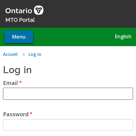
Skip
to
main
MTO Portal
content
English
Menu
You
Accueil
Log in
Log in
are
here
Email
Password